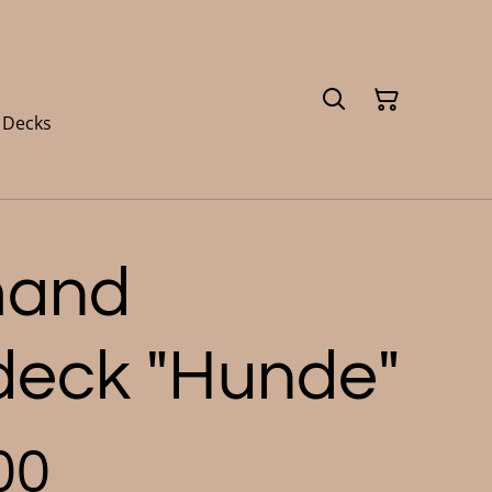
 Decks
mand
deck "Hunde"
00