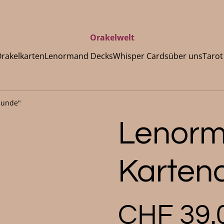
Orakelwelt
rakelkarten
Lenormand Decks
Whisper Cards
über uns
Tarot
Hunde"
Lenor
Karten
CHF 39.