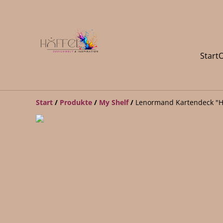
Start
O
Start
/
Produkte
/
My Shelf
/
Lenormand Kartendeck "